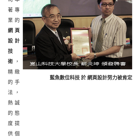
著專
業的
網頁
設計
技
術
，
精緻
藍魚數位科技 於 網頁設計努力被肯定
的手
法，
熱誠
的態
度提
供個