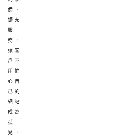
備、
擴充
服
務，
讓客
戶不
用擔
心自
己的
網站
成為
孤
兒，