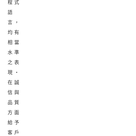
程式
語
言，
均有
相當
水準
之表
現‧
在誠
信與
品質
方面
給予
客戶