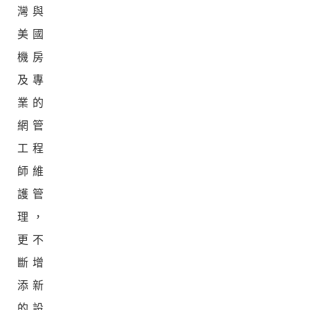
灣與
美國
機房
及專
業的
網管
工程
師維
護管
理，
更不
斷增
添新
的設