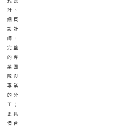
式設
計、
網頁
設計
師，
完整
的專
業團
隊與
專業
的分
工；
更具
備台